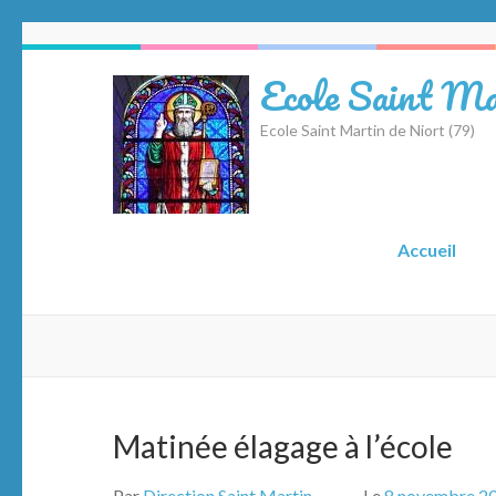
Aller
au
Ecole Saint Ma
contenu
(Pressez
Ecole Saint Martin de Niort (79)
Entrée)
Accueil
Matinée élagage à l’école
Par
Direction Saint Martin
Le
8 novembre 2