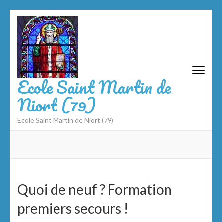
Aller
au
contenu
(Pressez
Entrée)
Ecole Saint Martin de
Niort (79)
Ecole Saint Martin de Niort (79)
Quoi de neuf ? Formation
premiers secours !