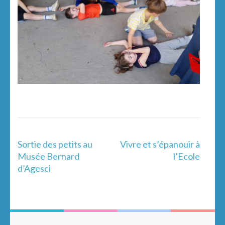
Navigation
Sortie des petits au
Vivre et s’épanouir à
de
Musée Bernard
l’Ecole
l’article
d’Agesci